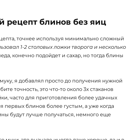
й рецепт блинов без яиц
рецепта, точнее используя минимально сложный
льзовал 1-2 столовых ложки творога и несколько
меда, конечно подойдет и сахар, но тогда блины
 муку, я добавлял просто до получения нужной
ите точность, это что-то около 3х стаканов
йки, часто для приготовления более удачных
ля первых блинов более густым, а уже когда
ины будут лучше получаться, немного еще
о муки, это вначале иногда даже хорошо, да и в