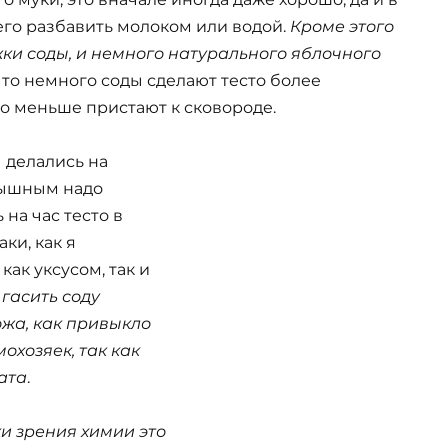
го разбавить молоком или водой.
Кроме этого
жки соды, и немного натурального яблочного
что немного соды сделают тесто более
о меньше пристают к сковороде.
 делались на
пышным надо
на час тесто в
ки, как я
как уксусом, так и
 гасить соду
ожа, как привыкло
охозяек, так как
ата
.
и зрения химии это