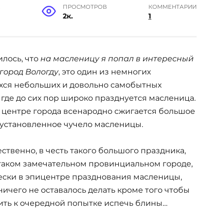
Е
ПРОСМОТРОВ
КОММЕНТАРИИ
2к.
1
илось, что
на масленицу я попал в интересный
город Вологду
, это один из немногих
хся небольших и довольно самобытных
 где до сих пор широко празднуется масленица.
в центре города всенародно сжигается большое
 установленное чучело масленицы.
ественно, в честь такого большого праздника,
 таком замечательном провинциальном городе,
ески в эпицентре празднования масленицы,
ичего не оставалось делать кроме того чтобы
ить к очередной попытке испечь блины…