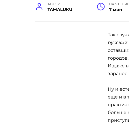
АВТОР
НА ЧТЕНИ
TAMALUKU
7 мин
Так случ
русский 
оставши
городов,
И даже 
заранее
Ну и ест
еще и в
практич
больше н
приступ