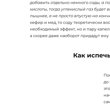
добавить отдельно немного соды, а п
кислоты, тогда углекислый газ будет в
пышнее, а не просто впустую на конч
кефир и мед, то соду теоретически во
необходимый эффект, но и пару капел
а скорее даже наоборот придадут ему
Как испеч
По
до
эт
на
са