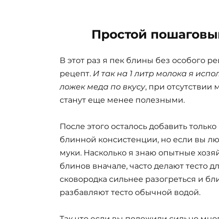
Простой пошаговы
В этот раз я пек блины без особого 
рецепт.
И так на 1 литр молока я испо
ложек меда по вкусу
, при отсутствии 
станут еще менее полезными.
После этого осталось добавить только
блинной консистенции, но если вы люб
муки. Насколько я знаю опытные хозя
блинов вначале, часто делают тесто д
сковородка сильнее разогреться и бл
разбавляют тесто обычной водой.
Так что если вы положили сильно мног