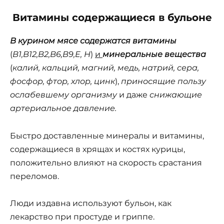
Витамины содержащиеся в бульоне
В курином мясе содержатся витамины
(
B
1,B12,B2,B6,B9,
E
,
H
)
и
минеральные
вещества
(
калий, кальций, магний, медь, натрий, сера,
фосфор, фтор, хлор, цинк
),
приносящие пользу
ослабевшему организму
и даже
снижающие
артериальное давление.
Быстро доставленные минералы и витамины,
содержащиеся в хрящах и костях курицы,
положительно влияют на скорость срастания
переломов.
Люди издавна используют бульон, как
лекарство при простуде и гриппе.