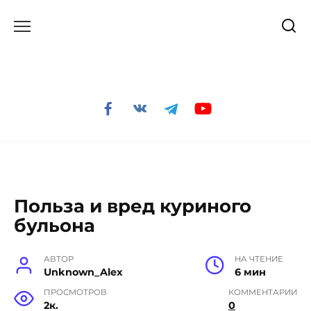
Перейти
к
содержанию
Польза и вред куриного
бульона
АВТОР
НА ЧТЕНИЕ
Unknown_Alex
6 мин
ПРОСМОТРОВ
КОММЕНТАРИИ
2к.
0