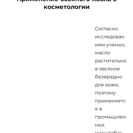
косметологии
Согласно
исследован
иям ученых,
масло
растительно
е овсяное
безвредно
для кожи,
поэтому
применяетс
я в
промышлен
ных
масштабах