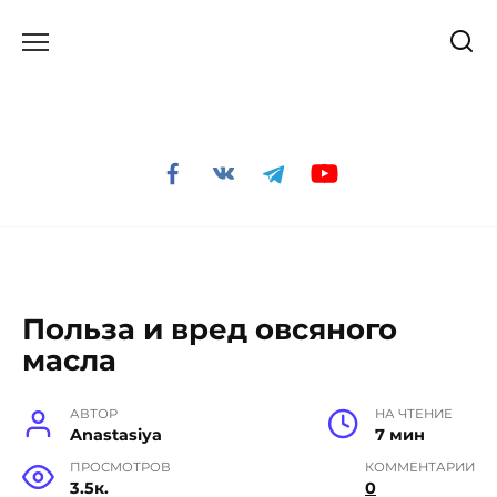
Перейти
к
содержанию
Польза и вред овсяного
масла
АВТОР
НА ЧТЕНИЕ
Anastasiya
7 мин
ПРОСМОТРОВ
КОММЕНТАРИИ
3.5к.
0