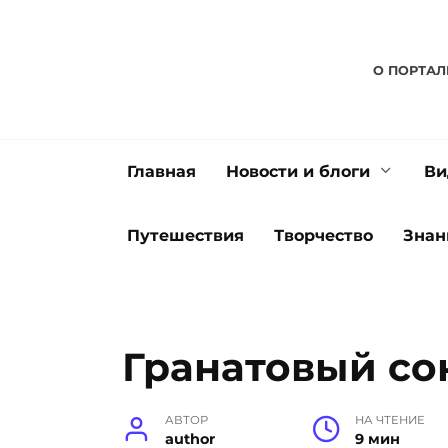
Перейти
к
содержанию
О ПОРТАЛ
Главная
Новости и блоги
Ви
Путешествия
Творчество
Знан
Гранатовый сок
АВТОР
НА ЧТЕНИЕ
author
9 мин