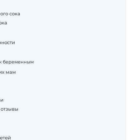
ого сока
ока
нности
ок беременным
их мам
ии
 отзывы
детей