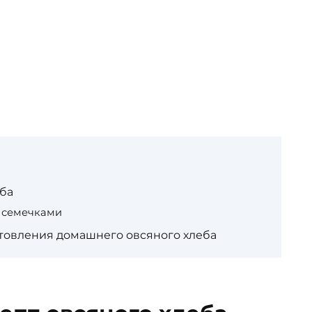
ба
 семечками
товления домашнего овсяного хлеба