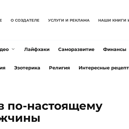
Е
О CОЗДАТЕЛЕ
УСЛУГИ И РЕКЛАМА
НАШИ КНИГИ 
део
Лайфхаки
Саморазвитие
Финансы
ия
Эзотерика
Религия
Интересные рецеп
в по-настоящему
ужчины