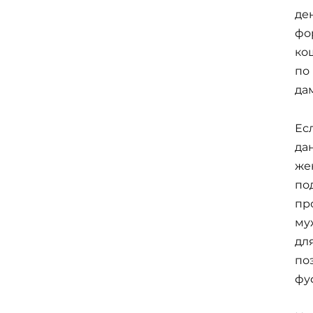
де
фо
ко
по
да
Ес
да
же
по
пр
му
для
по
фу