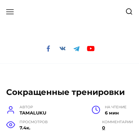
Перейти
к
содержанию
Сокращенные тренировки
АВТОР
НА ЧТЕНИЕ
TAMALUKU
6 мин
ПРОСМОТРОВ
КОММЕНТАРИИ
7.4к.
0