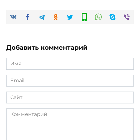
Добавить комментарий
Имя
*
Email
*
Сайт
Комментарий