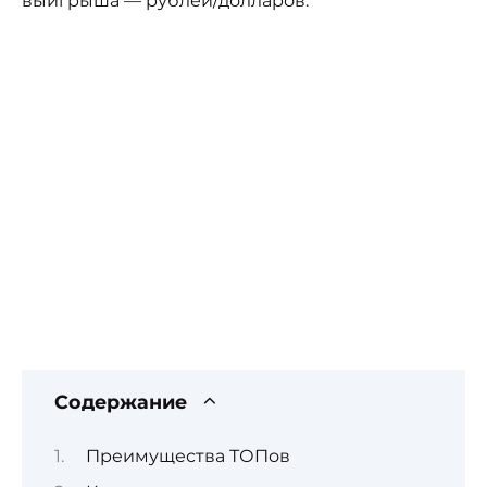
выигрыша — рублей/долларов.
Содержание
Преимущества ТОПов