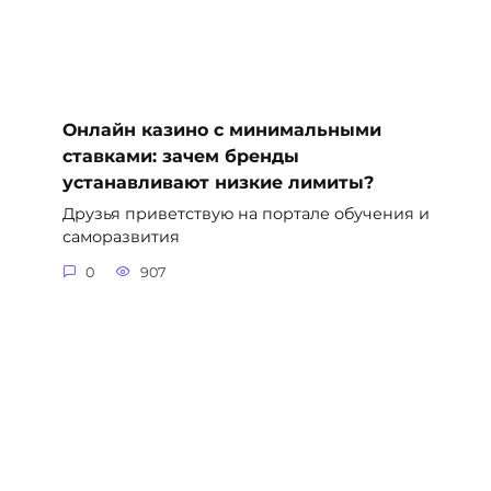
Онлайн казино с минимальными
ставками: зачем бренды
устанавливают низкие лимиты?
Друзья приветствую на портале обучения и
саморазвития
0
907