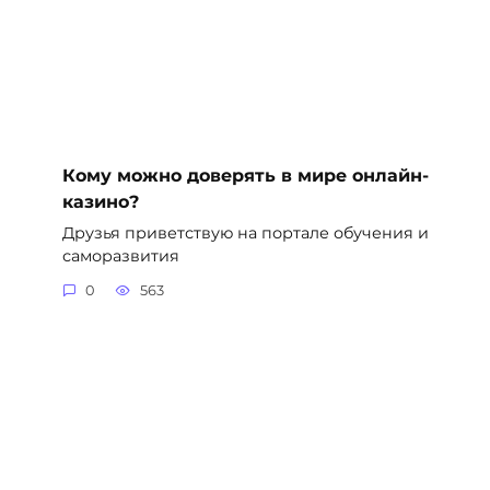
Кому можно доверять в мире онлайн-
казино?
Друзья приветствую на портале обучения и
саморазвития
0
563