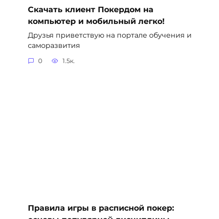
Скачать клиент Покердом на
компьютер и мобильный легко!
Друзья приветствую на портале обучения и
саморазвития
0
1.5к.
Правила игры в расписной покер: