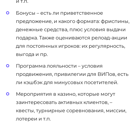
и т.п.
Бонусы – есть ли приветственное
предложение, и какого формата: фриспины,
денежные средства, плюс условия выдачи
подарка. Также оцениваются релоад-акции
для постоянных игроков: их регулярность,
выгода и пр.
Программа лояльности – условия
продвижения, привилегии для ВИПов, есть
ли кэшбэк для минусовых посетителей.
Мероприятия в казино, которые могут
заинтересовать активных клиентов, –
квесты, турнирные соревнования, миссии,
лотереи и т.п.