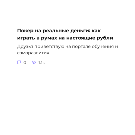
Покер на реальные деньги: как
играть в румах на настоящие рубли
Друзья приветствую на портале обучения и
саморазвития
0
1.1к.