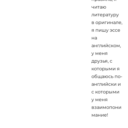
читаю
литературу
в оригинале,
я пишу эссе
на
английском,
у меня
друзья, с
которыми я
общаюсь по-
английски и
с которыми
у меня
взаимопони
мание!