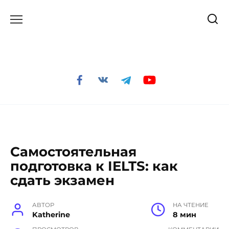
Перейти
к
содержанию
Самостоятельная
подготовка к IELTS: как
сдать экзамен
АВТОР
НА ЧТЕНИЕ
Katherine
8 мин