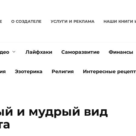
Е
О CОЗДАТЕЛЕ
УСЛУГИ И РЕКЛАМА
НАШИ КНИГИ 
део
Лайфхаки
Саморазвитие
Финансы
ия
Эзотерика
Религия
Интересные рецеп
ый и мудрый вид
та