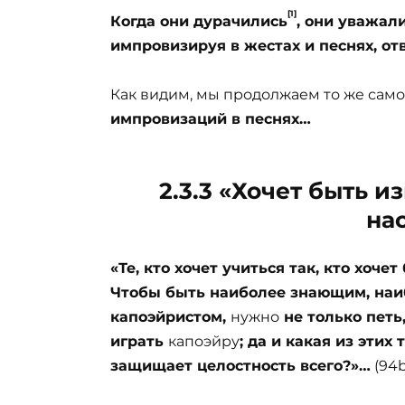
[1]
Когда они дурачились
, они уважал
импровизируя в жестах и песнях, от
Как видим, мы продолжаем то же само
импровизаций в песнях…
2.3.3 «Хочет быть 
на
«Те, кто хочет учиться так, кто хоч
Чтобы
быть наиболее знающим, на
капоэйристом,
нужно
не только петь
играть
капоэйру
; да и какая из эти
защищает целостность всего?»…
(94b,