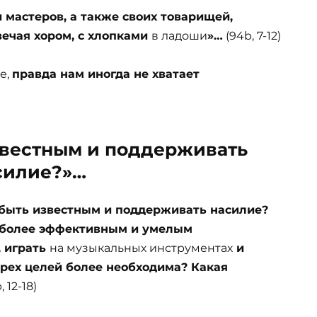
и мастеров, а также своих товарищей,
вечая хором, с хлопками
в ладоши
»…
(94b, 7-12)
е,
правда нам иногда не хватает
известным и поддерживать
силие?»…
ет быть известным и поддерживать насилие?
иболее эффективным и умелым
, играть
на музыкальных инструментах
и
х трех целей более необходима? Какая
 12-18)