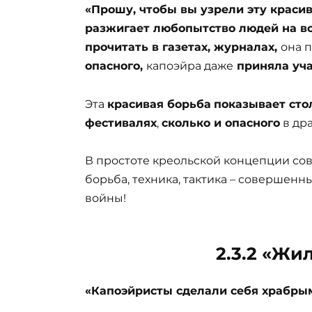
«Прошу, чтобы вы узрели эту краси
разжигает любопытство людей на в
прочитать в газетах, журналах,
она 
опасного,
капоэйра даже
приняла уча
Эта
красивая борьба
показывает сто
фестивалях
,
сколько и опасного
в дра
В простоте креольской концепции сов
борьба, техника, тактика – совершен
войны!
2.3.2 «Жи
«Капоэйристы сделали себя храбр