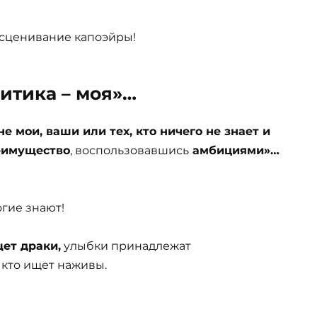
есценивание капоэйры!
ритика – моя»…
е мои, ваши или тех, кто ничего не знает и
реимущество
, воспользовавшись
амбициями»…
огие знают!
ет драки,
улыбки принадлежат
 кто ищет наживы.