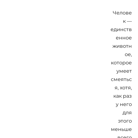
Челове
к —
единств
енное
животн
ое,
которое
умеет
смеятьс
я, хотя,
как раз
у него
для
этого
меньше
всего