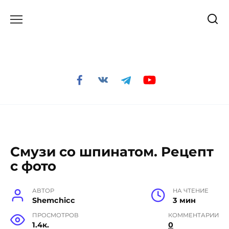
Перейти
к
содержанию
Смузи со шпинатом. Рецепт
с фото
АВТОР
НА ЧТЕНИЕ
Shemchicc
3 мин
ПРОСМОТРОВ
КОММЕНТАРИИ
1.4к.
0