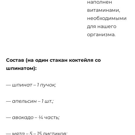
наполнен
витаминами,
необходимыми
для нашего
организма.
Состав (на один стакан коктейля со
шпинатом):
— шпинат – 1 пучок;
— апельсин – 1 шт.;
— авокадо – ¼ часть;
— мята – 5 – 15 листиков;