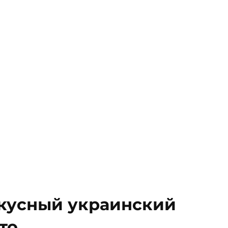
вкусный украинский
то