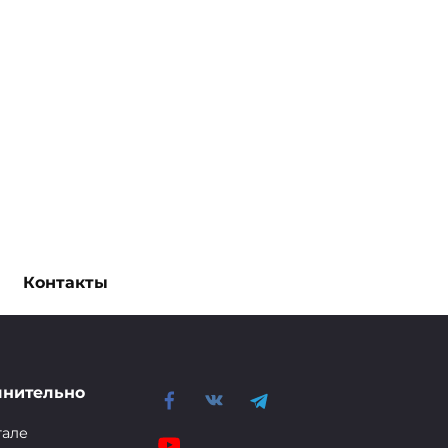
Контакты
лнительно
тале