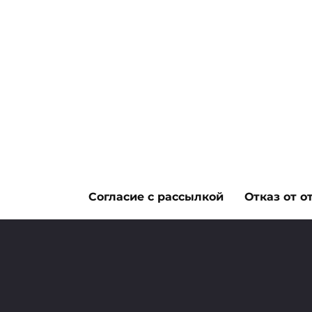
Согласие с рассылкой
Отказ от о
КАПУСТА
Польза и вред бр
9 сентября, 2015
2
818