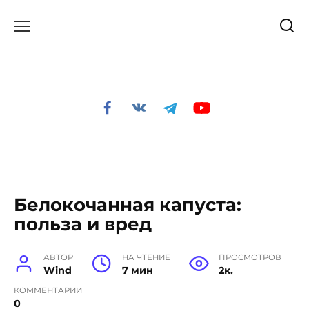
Перейти
к
содержанию
Белокочанная капуста:
польза и вред
АВТОР
НА ЧТЕНИЕ
ПРОСМОТРОВ
Wind
7 мин
2к.
КОММЕНТАРИИ
0