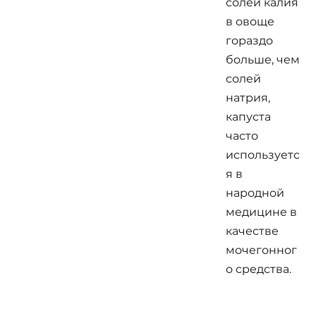
солей калия
в овоще
гораздо
больше, чем
солей
натрия,
капуста
часто
используетс
я в
народной
медицине в
качестве
мочегонног
о средства.