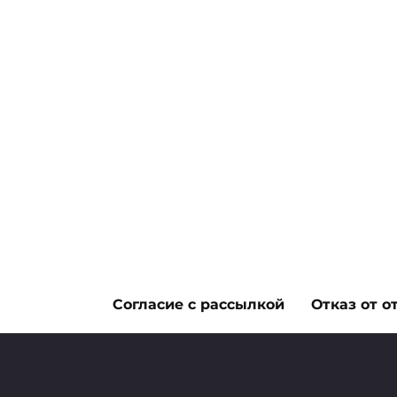
ЛАЙФХАКИ
Согласие с рассылкой
Отказ от о
Авторский дизай
23 февраля, 2012
0
1.7к.