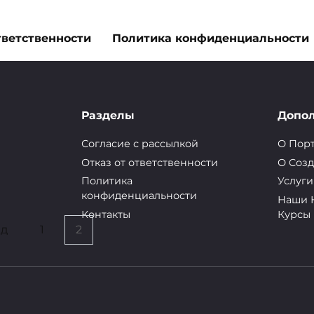
тветственности
Политика конфиденциальности
Разделы
Допо
йства Сегодня мы поговорим о пользе и вреде
Согласие с рассылкой
О Пор
вах этого невероятно ценного и редкого
Отказ от ответственности
О Cозд
Политика
Услуги
конфиденциальности
Наши 
Контакты
Курсы
ад
1
2