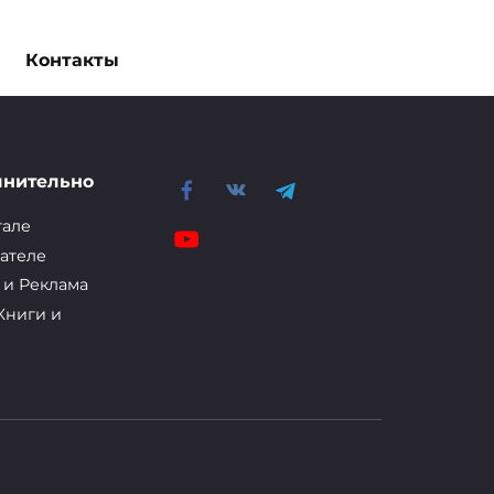
Контакты
лнительно
тале
ателе
 и Реклама
Книги и