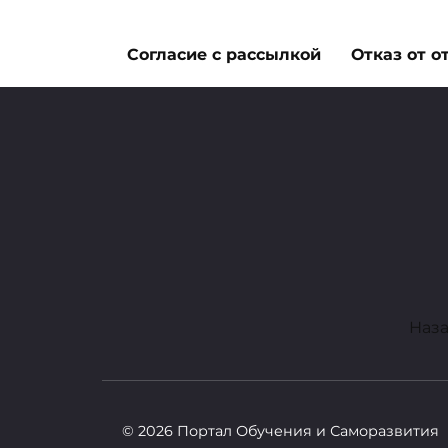
ПОЛЕЗНАЯ ЕДА
Согласие с рассылкой
Отказ от о
Артишок
23 мая, 2012
0
9.6к.
Артишок польза, вред, история и сво
артишока, а также о истории и свойст
Пагинация
Наз
записей
© 2026 Портал Обучения и Саморазвития