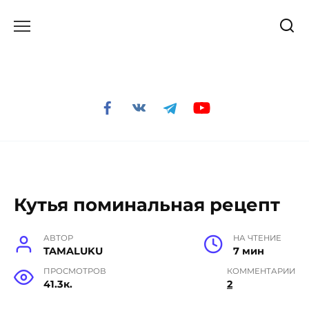
Перейти
к
содержанию
Кутья поминальная рецепт
АВТОР
НА ЧТЕНИЕ
TAMALUKU
7 мин
ПРОСМОТРОВ
КОММЕНТАРИИ
41.3к.
2