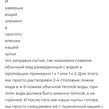
И
заверша
ющий
элемент
в
пригото
влении
нашей
кутьи
это заправка сытью, так называли славяне
обычный мед разведенный с водой в
пропорции примерно 1 к 1 или 1 к 2. Для этого
мы просто растворяем 2-4 столовые ложки
меда в 4-6 ложках обычной теплой воды, при
этом вода должна быть именно теплой, а не
горячей. И после того как наша «
сыть
» готова
мы просто смешиваем её с пшеничной кашей с