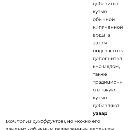
добавить в
кутью
обычной
кипяченной
воды, а
затем
подсластить
дополнител
ьно медом,
также
традиционн
о в такую
кутью
добавляют
узвар
(
компот из сухофруктов
), но можно его
заменить обычным разведенным вареньем.