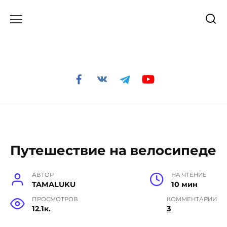
Перейти
к
содержанию
Путешествие на велосипеде
АВТОР
НА ЧТЕНИЕ
TAMALUKU
10 мин
ПРОСМОТРОВ
КОММЕНТАРИИ
12.1к.
3