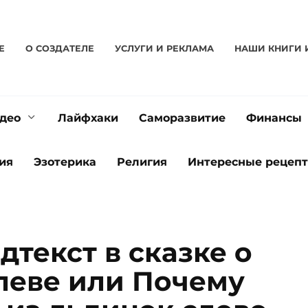
Е
О CОЗДАТЕЛЕ
УСЛУГИ И РЕКЛАМА
НАШИ КНИГИ 
део
Лайфхаки
Саморазвитие
Финансы
ия
Эзотерика
Религия
Интересные рецеп
текст в сказке о
леве или Почему