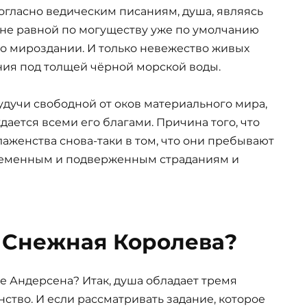
огласно ведическим писаниям, душа, являясь
о не равной по могуществу уже по умолчанию
о мироздании. И только невежество живых
ния под толщей чёрной морской воды.
Будучи свободной от оков материального мира,
ается всеми его благами. Причина того, что
лаженства снова-таки в том, что они пребывают
временным и подверженным страданиям и
т Снежная Королева?
ке Андерсена? Итак, душа обладает тремя
нство. И если рассматривать задание, которое