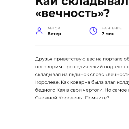
Кай складывал
«вечность»?
АВТОР
НА ЧТЕНИЕ
Ветер
7 мин
Друзья приветствую вас на портале о
поговорим про ведический подтекст в
складывал из льдинок слово «вечност
Королеве. Как коварна была злая кол
бедного Кая в свои чертоги. Но самое
Снежной Королевы. Помните?