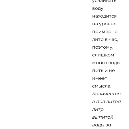
усваивать
воду
находится
на уровне
примерно
литр в час,
поэтому,
слишком
много воды
пить и не
имеет
смысла.
Количество
в пол литра-
литр
выпитой
воды за