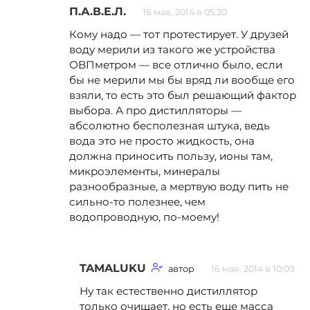
П.А.В.Е.Л.
16 мая, 2014 в 05:20
Кому надо — тот протестирует. У друзей
воду мерили из такого же устройства
ОВПметром — все отлично было, если
бы не мерили мы бы вряд ли вообще его
взяли, то есть это был решающий фактор
выбора. А про дистилляторы —
абсолютно бесполезная штука, ведь
вода это не просто жидкость, она
должна приносить пользу, ионы там,
микроэлементы, минералы
разнообразные, а мертвую воду пить не
сильно-то полезнее, чем
водопроводную, по-моему!
TAMALUKU
автор
16 мая, 2014 в 10:09
Ну так естественно дистиллятор
только очищает, но есть еще масса