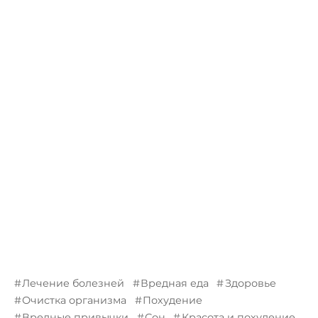
Лечение болезней
Вредная еда
Здоровье
Очистка организма
Похудение
Вредные привычки
Сон
Красота и похудение