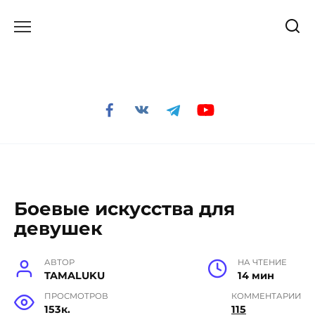
Перейти
к
содержанию
Боевые искусства для
девушек
АВТОР
НА ЧТЕНИЕ
TAMALUKU
14 мин
ПРОСМОТРОВ
КОММЕНТАРИИ
153к.
115