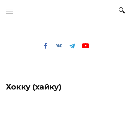
Перейти
к
содержанию
Хокку (хайку)