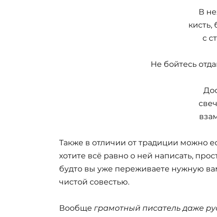
В н
кисть,
с с
Не бойтесь отда
До
свеч
вза
Также в отличии от традиции можно ес
хотите всё равно о ней написать, прос
будто вы уже переживаете нужную вам
чистой совестью.
Вообще
грамотный писатель даже русс