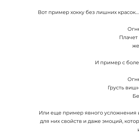
Вот пример хокку без лишних красок…
Огн
Плачет
же
И пример с бол
Огн
Грусть виш
Бе
Или еще пример явного усложнения
для них свойств и даже эмоций, кото