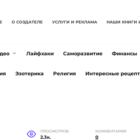
Е
О CОЗДАТЕЛЕ
УСЛУГИ И РЕКЛАМА
НАШИ КНИГИ 
део
Лайфхаки
Саморазвитие
Финансы
ия
Эзотерика
Религия
Интересные рецеп
Е
ПРОСМОТРОВ
КОММЕНТАРИИ
2.3к.
0