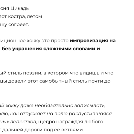
сня Цикады
от костра, летом
шу согреет.
диционное хокку это просто
импровизация на
о без украшения сложными словами и
ый стиль поэзии, в котором что видишь и что
нцы довели этот самобытный стиль почти до
й хокку даже необязательно записывать,
волю, как отпускает на волю распустившаяся
ных лепестков
, щедро награждая любого
 дальней дороги под ее ветвями.