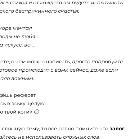
к 5 стихов и от каждого вы будете испытывать
тского беспричинного счастья:
море мечтал
 воды не любя…
а искусства….
ете, о чем можно написать,
просто попробуйте
оторое происходит с вами сейчас, даже если
 мало важным
.
дёшь реферат
ь в аську, целую
о твой котик
🙂
 сложную тему, то все равно помните что
залог
айтесь не использовать сложных слов
.