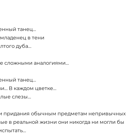
енный танец…
 младенец в тени
лтого дуба…
ее сложными аналогиями…
енный танец…
ни… В каждом цветке…
лые слезы…
 и придания обычным предметам непривычных
рые в реальной жизни они никогда ни могли бы
испытать…