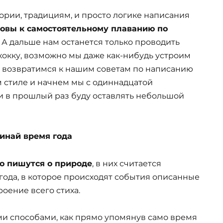
тории, традициям, и просто логике написания
отовы к самостоятельному плаванию по
.
А дальше нам останется только проводить
хокку, возможно мы даже как-нибудь устроим
с возвратимся к нашим советам по написанию
м стиле и начнем мы с одиннадцатой
 и в прошлый раз буду оставлять небольшой
минай время года
о пишутся о природе
, в них считается
года, в которое происходят события описанные
роение всего стиха.
ми способами, как прямо упомянув само время