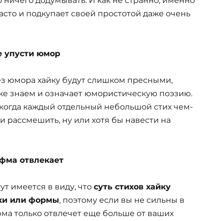
 ничего додумывать. И как не странно, именно
часто и подкупает своей простотой даже очень
Не упусти юмор
без юмора хайку будут слишком пресными,
же знаем и означает юмористическую поэзию.
когда каждый отдельный небольшой стих чем-
 и рассмешить, ну или хотя бы навести на
ифма отвлекает
ут имеется в виду, что
суть стихов хайку
ки или формы
, поэтому если вы не сильны в
фма только отвлечет еще больше от ваших