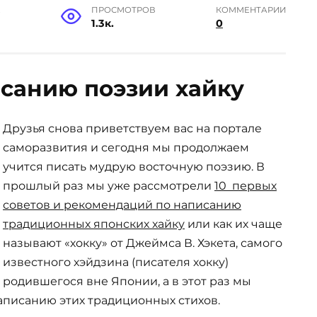
Е
ПРОСМОТРОВ
КОММЕНТАРИИ
1.3к.
0
исанию поэзии хайку
Друзья снова приветствуем вас на портале
саморазвития и сегодня мы продолжаем
учится писать мудрую восточную поэзию. В
прошлый раз мы уже рассмотрели
10 первых
советов и рекомендаций по написанию
традиционных японских хайку
или как их чаще
называют «хокку» от Джеймса В. Хэкета, самого
известного хэйдзина (писателя хокку)
родившегося вне Японии, а в этот раз мы
аписанию этих традиционных стихов.