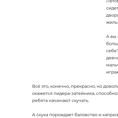
Лето
сиде
двор
жиль
А вы 
боль
себе
девчо
мальч
играю
Всё это, конечно, прекрасно, но дово
окажется лидера-затейника, способн
ребята начинают скучать.
А скука порождает баловство и каприз