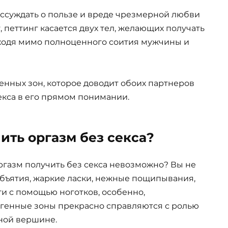
ассуждать о пользе и вреде чрезмерной любви
 петтинг касается двух тел, желающих получать
оходя мимо полноценного соития мужчины и
генных зон, которое доводит обоих партнеров
екса в его прямом понимании.
ить оргазм без секса?
оргазм получить без секса невозможно? Вы не
объятия, жаркие ласки, нежные пощипывания,
и с помощью ноготков, особенно,
генные зоны прекрасно справляются с ролью
ной вершине.