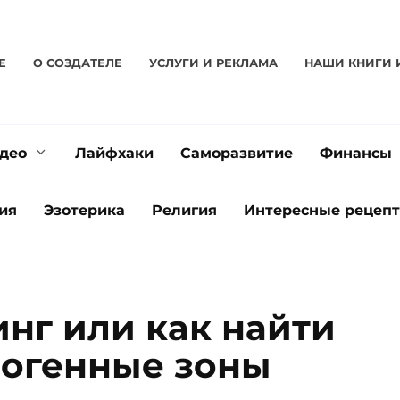
Е
О CОЗДАТЕЛЕ
УСЛУГИ И РЕКЛАМА
НАШИ КНИГИ 
део
Лайфхаки
Саморазвитие
Финансы
ия
Эзотерика
Религия
Интересные рецеп
инг или как найти
рогенные зоны