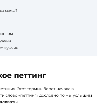
ез секса?
тингом
мужчин
ет мужчин
кое петтинг
петиция. Этот термин берет начала в
сти слово «петтинг» дословно, то мы услышим
аловать
».