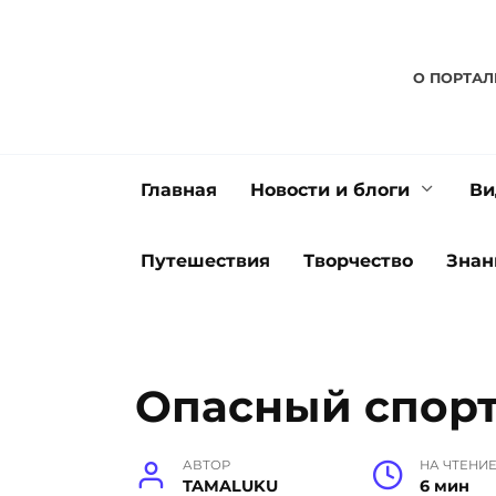
Перейти
к
содержанию
О ПОРТАЛ
Главная
Новости и блоги
Ви
Путешествия
Творчество
Знан
Опасный спор
АВТОР
НА ЧТЕНИ
TAMALUKU
6 мин