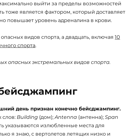
максимально выйти за пределы возможностей
ть тоже является фактором, который доставляет
но повышает уровень адреналина в крови.
опасных видов спорта, а двадцать, включая
10
ычного спорта
.
ых опасных экстремальных видов спорта.
бейсджампинг
шний день признан конечно бейсджампинг.
х слов:
Building
(дом);
Antenna
(антенна);
Span
есть указываются излюбленные места для
ько я знаю, с вертолетов летящих низко и