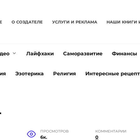
Е
О CОЗДАТЕЛЕ
УСЛУГИ И РЕКЛАМА
НАШИ КНИГИ 
део
Лайфхаки
Саморазвитие
Финансы
ия
Эзотерика
Религия
Интересные рецеп
т
Е
ПРОСМОТРОВ
КОММЕНТАРИИ
6к.
0