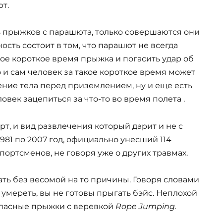
т.
ь прыжков с парашюта, только совершаются они
ость состоит в том, что парашют не всегда
кое короткое время прыжка и погасить удар об
 и сам человек за такое короткое время может
ние тела перед приземлением, ну и еще есть
век зацепиться за что-то во время полета .
т, и вид развлечения который дарит и не с
981 по 2007 год, официально унесший 114
ортсменов, не говоря уже о других травмах.
ать без весомой на то причины. Говоря словами
 умереть, вы не готовы прыгать бэйс. Неплохой
опасные прыжки с веревкой
Rope Jumping
.