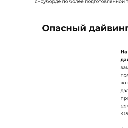
сноуборде по более подготовленной т
Опасный дайвинг
На
да
за
по
ко
да
пр
це
40