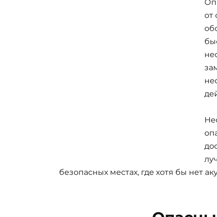
Оп
от
об
бы
не
за
не
де
Не
оп
до
лу
безопасных местах, где хотя бы нет а