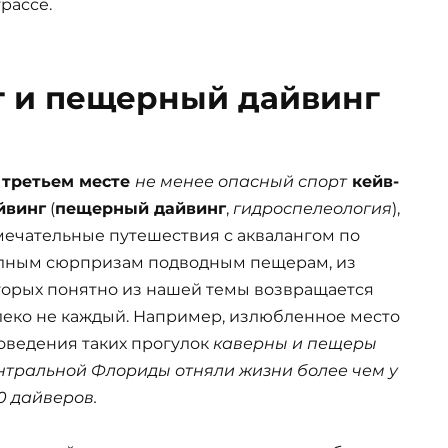
рассе.
 и пещерный дайвинг
 третьем месте
не менее опасный спорт
кейв-
йвинг
(
пещерный дайвинг
,
гидроспелеология
),
мечательные путешествия с аквалангом по
лным сюрпризам подводным пещерам, из
торых понятно из нашей темы возвращается
леко не каждый. Например, излюбленное место
оведения таких прогулок
каверны и пещеры
нтральной Флориды отняли жизни более чем у
0 дайверов.