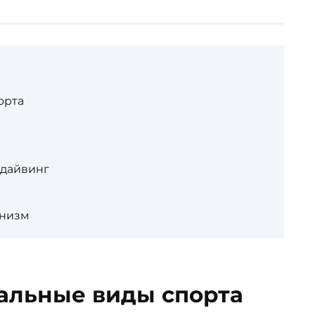
орта
 дайвинг
инизм
альные виды спорта