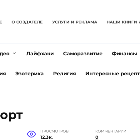
Е
О CОЗДАТЕЛЕ
УСЛУГИ И РЕКЛАМА
НАШИ КНИГИ 
део
Лайфхаки
Саморазвитие
Финансы
ия
Эзотерика
Религия
Интересные рецеп
орт
Е
ПРОСМОТРОВ
КОММЕНТАРИИ
12.3к.
0