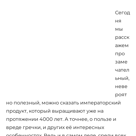
Сегод
ня
мы
расск
ажем
про
заме
чател
ьный,
неве
роят
но полезный, можно сказать императорский
продукт, который выращивают уже на
протяжении 4000 лет. А точнее, о пользе и
вреде гречки, и других её интересных
особенностях. Ведь и в самом деле, среди всех