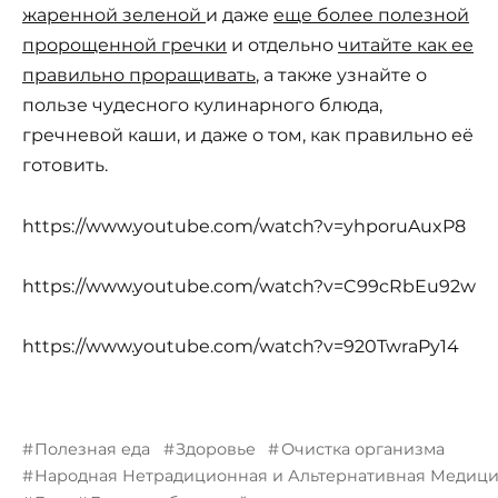
жаренной зеленой
и даже
еще более полезной
пророщенной гречки
и отдельно
читайте как ее
правильно проращивать
, а также узнайте о
пользе чудесного кулинарного блюда,
гречневой каши, и даже о том, как правильно её
готовить.
https://www.youtube.com/watch?v=yhporuAuxP8
https://www.youtube.com/watch?v=C99cRbEu92w
https://www.youtube.com/watch?v=920TwraPy14
Полезная еда
Здоровье
Очистка организма
Народная Нетрадиционная и Альтернативная Медиц