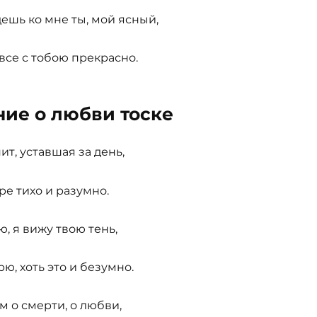
ешь ко мне ты, мой ясный,
 все с тобою прекрасно.
ние о любви тоске
т, уставшая за день,
ре тихо и разумно.
ю, я вижу твою тень,
рю, хоть это и безумно.
 о смерти, о любви,