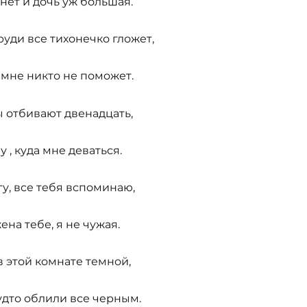
нет и дочь уж большая.
 груди все тихонечко гложет,
 мне никто не поможет.
ы отбивают двенадцать,
у , куда мне деваться.
гу, все тебя вспоминаю,
ена тебе, я не чужая.
в этой комнате темной,
удто облили все черным.