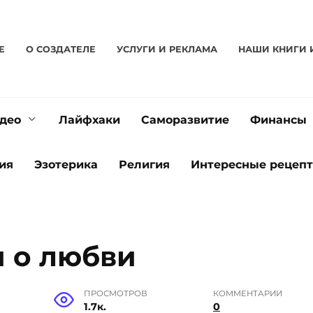
Е
О CОЗДАТЕЛЕ
УСЛУГИ И РЕКЛАМА
НАШИ КНИГИ 
део
Лайфхаки
Саморазвитие
Финансы
ия
Эзотерика
Религия
Интересные рецеп
и о любви
ПРОСМОТРОВ
КОММЕНТАРИИ
1.7к.
0