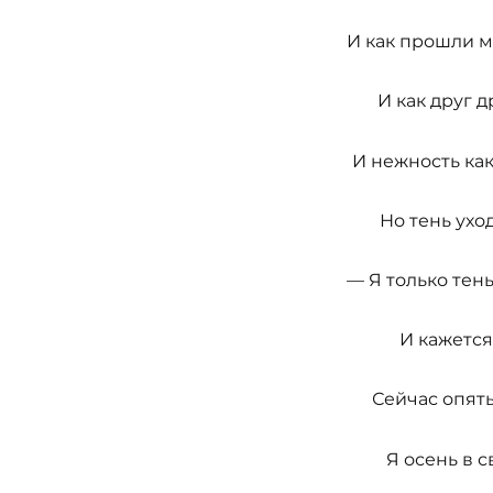
И как прошли м
И как друг д
И нежность как
Но тень уход
— Я только тень
И кажется
Сейчас опять
Я осень в с