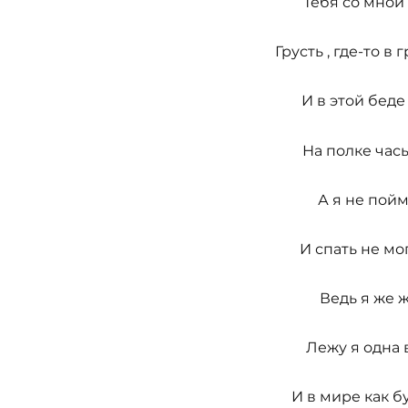
Тебя со мной 
Грусть , где-то в
И в этой беде
На полке час
А я не пойм
И спать не мо
Ведь я же ж
Лежу я одна 
И в мире как б