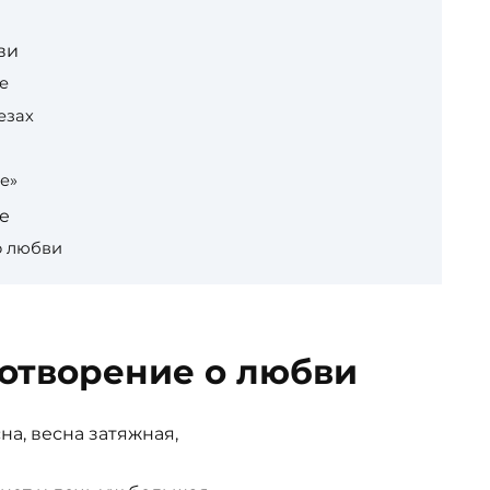
ви
е
езах
е»
е
о любви
хотворение о любви
сна, весна затяжная,