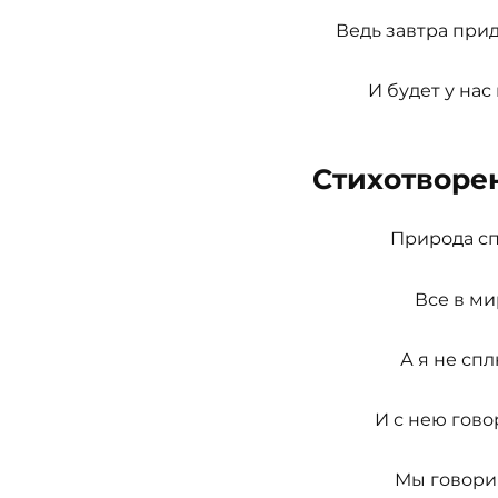
Ведь завтра прид
И будет у нас
Стихотворе
Природа спи
Все в ми
А я не спл
И с нею гово
Мы говорим