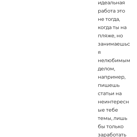
идеальная
работа это
не тогда,
когда ты на
пляже, но
занимаешьс
я
нелюбимым
делом,
например,
пишешь
статьи на
неинтересн
ые тебе
темы, лишь
бы только
заработать