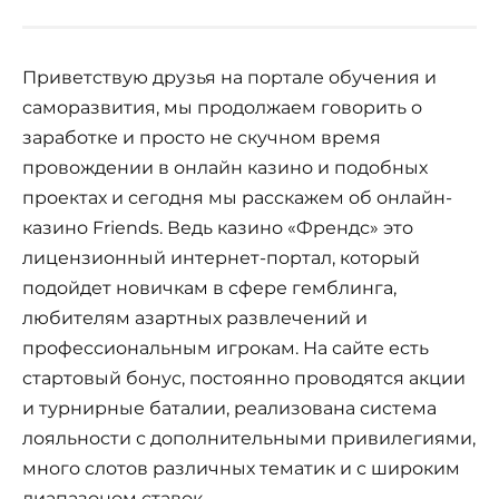
Приветствую друзья на портале обучения и
саморазвития, мы продолжаем говорить о
заработке и просто не скучном время
провождении в онлайн казино и подобных
проектах и сегодня мы расскажем об онлайн-
казино Friends. Ведь казино «Френдс» это
лицензионный интернет-портал, который
подойдет новичкам в сфере гемблинга,
любителям азартных развлечений и
профессиональным игрокам. На сайте есть
стартовый бонус, постоянно проводятся акции
и турнирные баталии, реализована система
лояльности с дополнительными привилегиями,
много слотов различных тематик и с широким
диапазоном ставок.