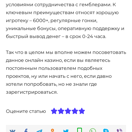
условиями сотрудничества с гемблерами. К
ключевым преимуществам относят хорошую
игротеку – 6000+, регулярные гонки,
уникальные бонусы, оперативную поддержку и
быстрый вывод денег – в срок 0-24 часа.
Так что в целом мы вполне можем посоветовать
данное онлайн казино, если вы являетесь
постоянным пользователем подобных
проектов, ну или начать с него, если давно
хотели попробовать, но не знали где
зарегистрироваться.
Оцените статью