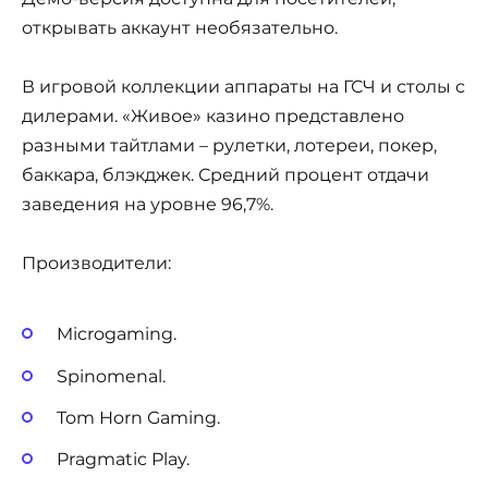
открывать аккаунт необязательно.
В игровой коллекции аппараты на ГСЧ и столы с
дилерами. «Живое» казино представлено
разными тайтлами – рулетки, лотереи, покер,
баккара, блэкджек. Средний процент отдачи
заведения на уровне 96,7%.
Производители:
Microgaming.
Spinomenal.
Tom Horn Gaming.
Pragmatic Play.