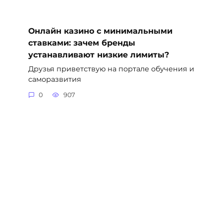
Онлайн казино с минимальными
ставками: зачем бренды
устанавливают низкие лимиты?
Друзья приветствую на портале обучения и
саморазвития
0
907