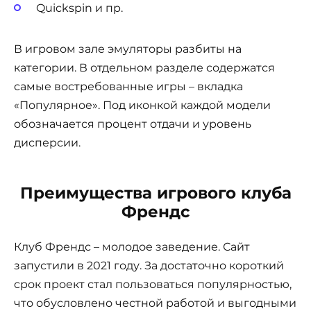
Quickspin и пр.
В игровом зале эмуляторы разбиты на
категории. В отдельном разделе содержатся
самые востребованные игры – вкладка
«Популярное». Под иконкой каждой модели
обозначается процент отдачи и уровень
дисперсии.
Преимущества игрового клуба
Френдс
Клуб Френдс – молодое заведение. Сайт
запустили в 2021 году. За достаточно короткий
срок проект стал пользоваться популярностью,
что обусловлено честной работой и выгодными