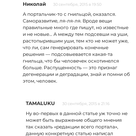
Николай
30 сентября, 2015 в 19:50
А портальчик-то с гнильцой, оказался.
Саморазвитие, ля-ля-ля. Вроде вещи
правильные много где пишут, но известные
и не новые… А между тем подсевши на уши,
растопырившим уши, тем кто не может уже,
что ли, сам генерировать конечные
решения — подсовыевается какая-та
гнильца, что бы человечек оскотинелся
больше. Распущенность — это признаг
дегенерации и деградации, знай и помни об
этом, человек.
TAMALUKU
30 сентября, 2015 в 21:16
Ну во-первых в данной статье уж точно не
может быть выражение общего мнения
так сказать «редакции всего портала»,
данную конкретную статью написал