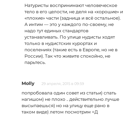
Натуристы воспринимают человеческое
тело в его целости, не деля на «хорошие» и
«плохие» части (задница и всё остальное).
А интим — это у каждого по-своему, не
надо тут единых стандартов
устанавливать. По улице нудисты ходят
только в нудистских курортах и
поселениях (такие есть в Европе, но не в
России). Так что живите спокойно, не
парьтесь.
Molly
29 апреля, 2015 в 09:59
попробовала один совет из статьи) спать
нагишом) не плохо .. действительно лучше
высыпаешься) но на улицу еще рано в
таком виде) летом посмотрим =Д