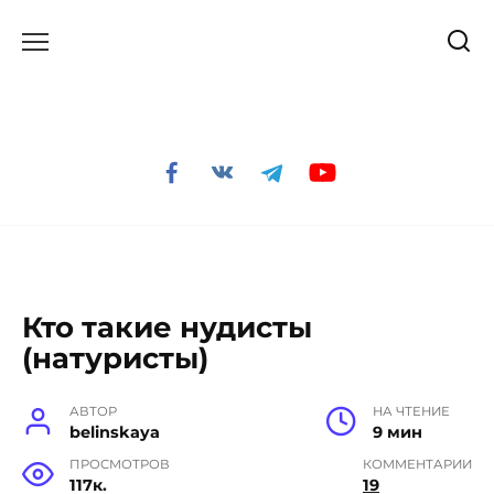
Перейти
к
содержанию
Кто такие нудисты
(натуристы)
АВТОР
НА ЧТЕНИЕ
belinskaya
9 мин
ПРОСМОТРОВ
КОММЕНТАРИИ
117к.
19