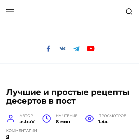
Перейти
к
содержанию
Лучшие и простые рецепты
десертов в пост
АВТОР
НА ЧТЕНИЕ
ПРОСМОТРОВ
astraV
8 мин
1.4к.
КОММЕНТАРИИ
0