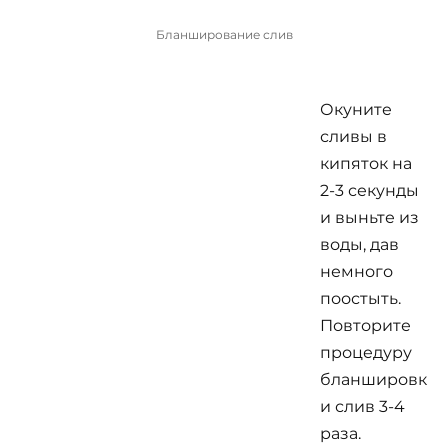
Бланширование слив
Окуните
сливы в
кипяток на
2-3 секунды
и выньте из
воды, дав
немного
поостыть.
Повторите
процедуру
бланшировк
и слив 3-4
раза.