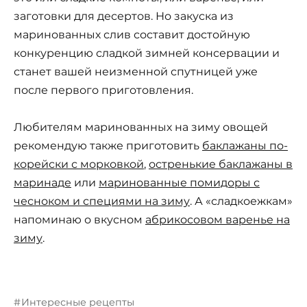
заготовки для десертов. Но закуска из
маринованных слив составит достойную
конкуренцию сладкой зимней консервации и
станет вашей неизменной спутницей уже
после первого приготовления.
Любителям маринованных на зиму овощей
рекомендую также приготовить
баклажаны по-
корейски с морковкой
,
остренькие баклажаны в
маринаде
или
маринованные помидоры с
чесноком и специями на зиму
. А «сладкоежкам»
напоминаю о вкусном
абрикосовом варенье на
зиму
.
Интересные рецепты