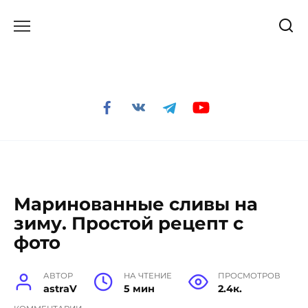
Перейти
к
содержанию
Маринованные сливы на
зиму. Простой рецепт с
фото
АВТОР
НА ЧТЕНИЕ
ПРОСМОТРОВ
astraV
5 мин
2.4к.