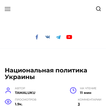
Перейти
к
содержанию
Национальная политика
Украины
АВТОР
НА ЧТЕНИЕ
TAMALUKU
11 мин
ПРОСМОТРОВ
КОММЕНТАРИИ
1.9к.
3