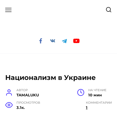
Перейти
к
содержанию
Национализм в Украине
АВТОР
НА ЧТЕНИЕ
TAMALUKU
10 мин
ПРОСМОТРОВ
КОММЕНТАРИИ
3.1к.
1