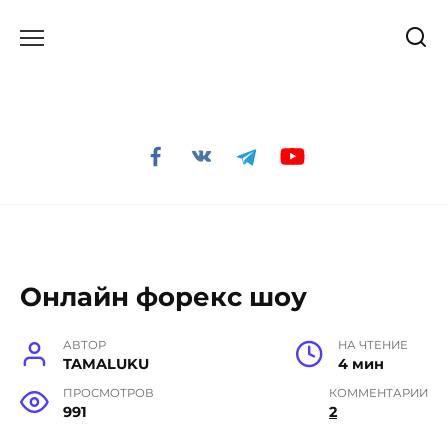
Перейти
к
содержанию
Онлайн форекс шоу
АВТОР
НА ЧТЕНИЕ
TAMALUKU
4 мин
ПРОСМОТРОВ
КОММЕНТАРИИ
991
2