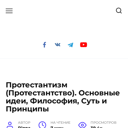
Перейти
к
содержанию
Протестантизм
(Протестантство). Основные
идеи, Философия, Суть и
Принципы
АВТОР
НА ЧТЕНИЕ
ПРОСМОТРОВ
Rigpa
7 мин
39.4к.