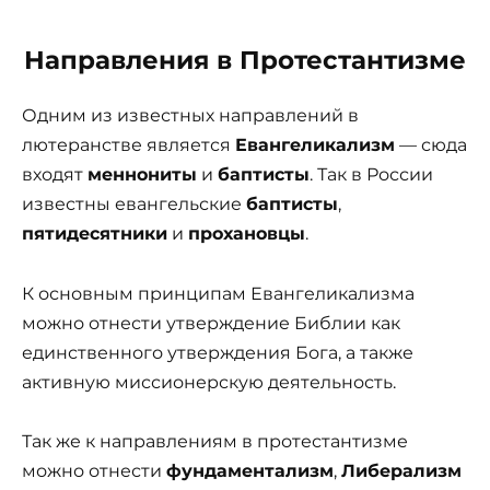
Направления в Протестантизме
Одним из известных направлений в
лютеранстве является
Евангеликализм
— сюда
входят
меннониты
и
баптисты
. Так в России
известны евангельские
баптисты
,
пятидесятники
и
прохановцы
.
К основным принципам Евангеликализма
можно отнести утверждение Библии как
единственного утверждения Бога, а также
активную миссионерскую деятельность.
Так же к направлениям в протестантизме
можно отнести
фундаментализм
,
Либерализм