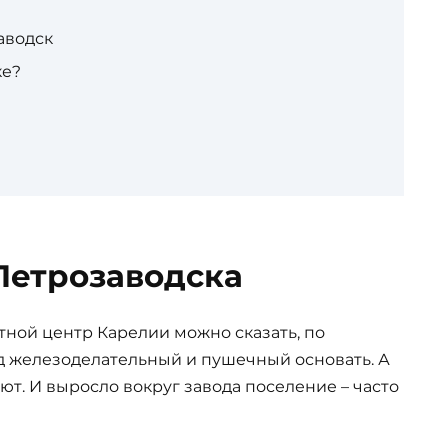
аводск
ке?
Петрозаводска
тной центр Карелии можно сказать, по
од железоделательный и пушечный основать. А
ают. И выросло вокруг завода поселение – часто