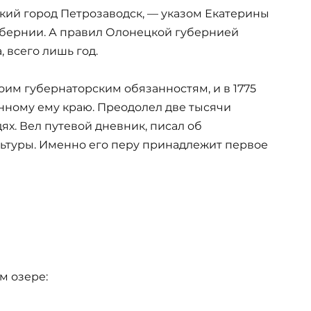
ский город Петрозаводск, — указом Екатерины
убернии. А правил Олонецкой губернией
 всего лишь год.
оим губернаторским обязанностям, и в 1775
нному ему краю. Преодолел две тысячи
дях. Вел путевой дневник, писал об
льтуры. Именно его перу принадлежит первое
м озере: