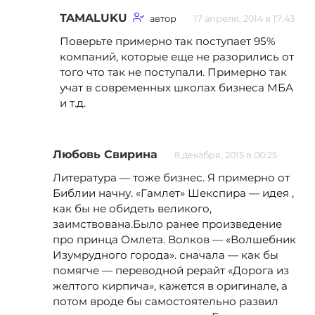
TAMALUKU
автор
17 апреля, 2014 в 17:43
Поверьте примерно так поступает 95%
компаний, которые еще не разорились от
того что так не поступали. Примерно так
учат в современных школах бизнеса МБА
и т.д.
Любовь Свирина
8 декабря, 2015 в 00:25
Литература — тоже бизнес. Я примерно от
Библии начну. «Гамлет» Шекспира — идея ,
как бы не обидеть великого,
заимствована.Было ранее произведение
про принца Омлета. Волков — «Волшебник
Изумрудного города». сначала — как бы
помягче — переводной рерайт «Дорога из
желтого кирпича», кажется в оригинале, а
потом вроде бы самостоятельно развил