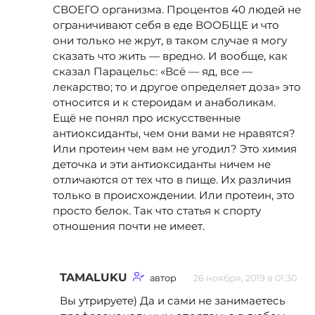
СВОЕГО организма. Процентов 40 людей не
ограничивают себя в еде ВООБЩЕ и что
они только не жрут, в таком случае я могу
сказать что жить — вредно. И вообще, как
сказал Парацельс: «Всё — яд, все —
лекарство; то и другое определяет доза» это
относится и к стероидам и анаболикам.
Ещё не понял про искусственные
антиоксиданты, чем они вами не нравятся?
Или протеин чем вам не угодил? Это химия
деточка и эти антиоксиданты ничем не
отличаются от тех что в пище. Их различия
только в происхождении. Или протеин, это
просто белок. Так что статья к спорту
отношения почти не имеет.
TAMALUKU
автор
26 ноября, 2019 в 01:30
Вы утрируете) Да и сами не занимаетесь