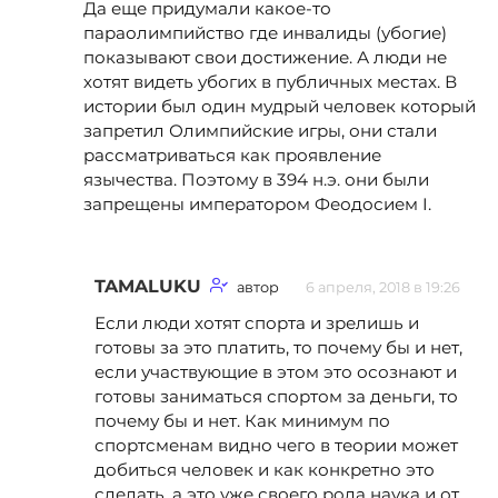
Да еще придумали какое-то
параолимпийство где инвалиды (убогие)
показывают свои достижение. А люди не
хотят видеть убогих в публичных местах. В
истории был один мудрый человек который
запретил Олимпийские игры, они стали
рассматриваться как проявление
язычества. Поэтому в 394 н.э. они были
запрещены императором Феодосием I.
TAMALUKU
автор
6 апреля, 2018 в 19:26
Если люди хотят спорта и зрелишь и
готовы за это платить, то почему бы и нет,
если участвующие в этом это осознают и
готовы заниматься спортом за деньги, то
почему бы и нет. Как минимум по
спортсменам видно чего в теории может
добиться человек и как конкретно это
сделать, а это уже своего рода наука и от