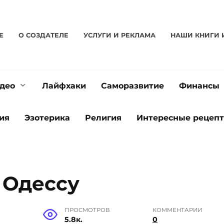
Е
О CОЗДАТЕЛЕ
УСЛУГИ И РЕКЛАМА
НАШИ КНИГИ 
део
Лайфхаки
Саморазвитие
Финансы
ия
Эзотерика
Религия
Интересные рецеп
 Одессу
Е
ПРОСМОТРОВ
КОММЕНТАРИИ
5.8к.
0