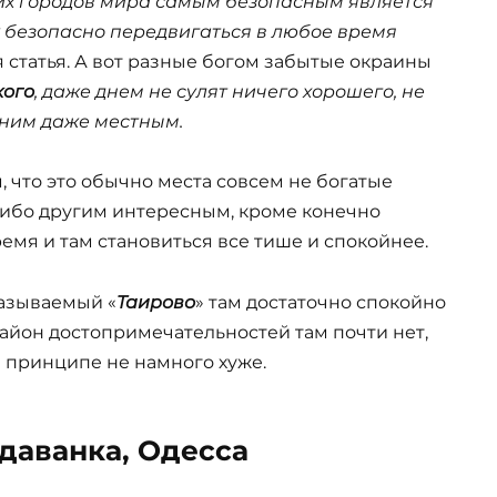
ших городов мира самым безопасным является
у безопасно передвигаться в любое время
я статья. А вот разные богом забытые окраины
кого
, даже днем не сулят ничего хорошего, не
о ним даже местным.
м, что это обычно места совсем не богатые
либо другим интересным, кроме конечно
ремя и там становиться все тише и спокойнее.
называемый «
Таирово
» там достаточно спокойно
район достопримечательностей там почти нет,
в принципе не намного хуже.
даванка, Одесса