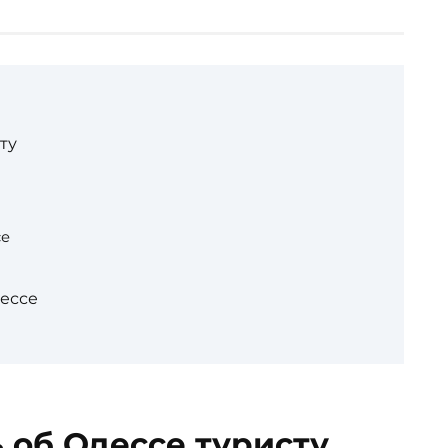
ту
се
ессе
ь об Одессе туристу