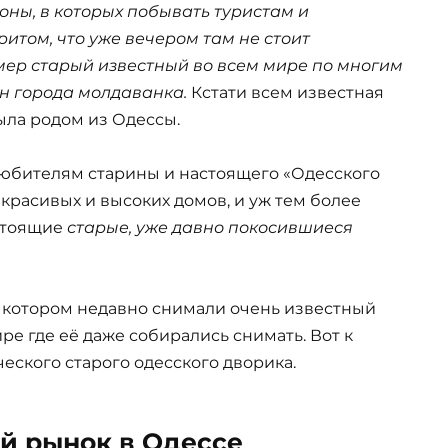
оны, в которых побывать туристам и
итом, что уже вечером там не стоит
мер старый известный во всем мире по многим
 города молдаванка.
Кстати всем известная
ыла родом из Одессы.
 любителям старины и настоящего «Одесского
 красивых и высоких домов, и уж тем более
астоящие
старые, уже давно покосившиеся
в котором недавно снимали очень известный
ре где её даже собирались снимать. Вот к
ского старого одесского дворика.
й рынок в Одессе