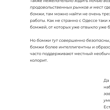
Также
нежелательно ходить ночью во
продовольственных рынков и мест гд
бомжи
, там можно найти не очень тр
работы. Как не странно с Одессе таки
бомжей, от которых уже отвыкло уже
Но
бомжи тут совершенно безопасны
бомжи более интеллигентны и образо
часто поддерживают местный необычн
колорит.
Да 
на
за
ум
Ес