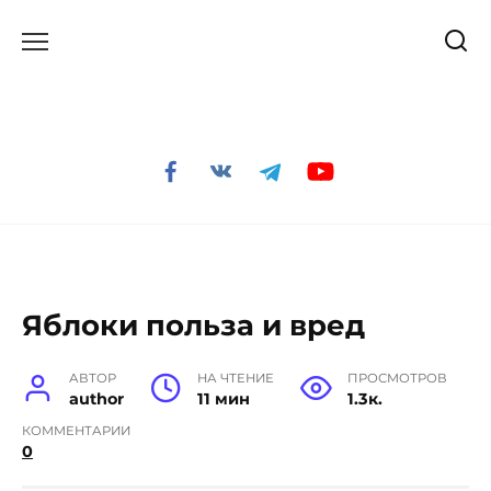
Перейти
к
содержанию
Яблоки польза и вред
АВТОР
НА ЧТЕНИЕ
ПРОСМОТРОВ
author
11 мин
1.3к.
КОММЕНТАРИИ
0