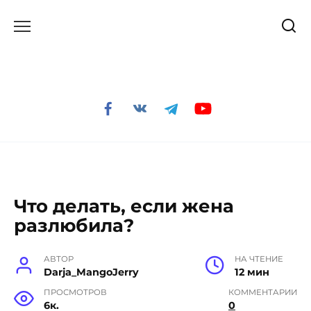
Перейти
к
содержанию
Что делать, если жена
разлюбила?
АВТОР
НА ЧТЕНИЕ
Darja_MangoJerry
12 мин
ПРОСМОТРОВ
КОММЕНТАРИИ
6к.
0