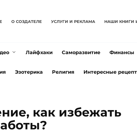
Е
О CОЗДАТЕЛЕ
УСЛУГИ И РЕКЛАМА
НАШИ КНИГИ 
део
Лайфхаки
Саморазвитие
Финансы
ия
Эзотерика
Религия
Интересные рецеп
ение, как избежать
работы?