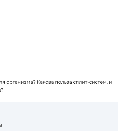
ля организма? Какова польза сплит-систем, и
д?
ы