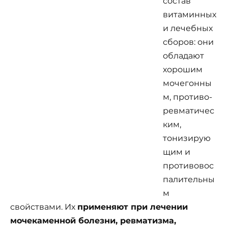
состав
витаминных
и лечебных
сборов: они
обладают
хорошим
мочегонны
м, противо­
ревматичес
ким,
тонизирую
щим и
противовос
палительны
м
свойствами. Их
применяют при лечении
мочекаменной болезни, ревматизма,