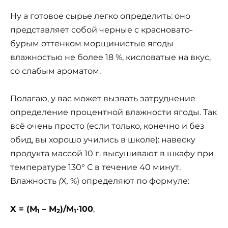
Ну а готовое сырье легко определить: оно
представляет собой черные с красновато-
бурым оттенком морщинистые ягоды
влажностью не более 18 %, кисловатые на вкус,
со слабым ароматом.
Полагаю, у вас может вызвать затруднение
определение процентной влажности ягоды. Так
всё очень просто (если только, конечно и без
обид, вы хорошо учились в школе): навеску
продукта массой 10 г. высушивают в шкафу при
температуре 130° С в течение 40 минут.
Влажность
(
X
,
%) определяют по формуле:
Х = (М
– М
)/М
·100
,
1
2
1