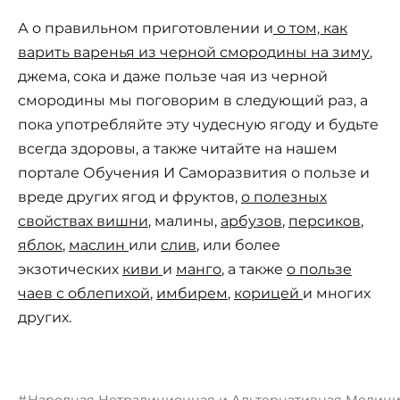
А о правильном приготовлении и
о том, как
варить варенья из черной смородины на зиму
,
джема, сока и даже пользе чая из черной
смородины мы поговорим в следующий раз, а
пока употребляйте эту чудесную ягоду и будьте
всегда здоровы, а также читайте на нашем
портале Обучения И Саморазвития о пользе и
вреде других ягод и фруктов,
о полезных
свойствах вишни
, малины,
арбузов
,
персиков
,
яблок
,
маслин
или
слив
, или более
экзотических
киви
и
манго
, а также
о пользе
чаев с облепихой
,
имбирем
,
корицей
и многих
других.