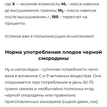
где
X
—
искомая влажность;
M
– масса навески
1
до высушивания, граммы;
М
– масса навески
2
после высушивания, г.;
100
– пересчет на
проценты.
Успехов вам в пользонесущих исчислениях!
Норма употребления плодов черной
смородины
Ну и напоследок – суточная потребность чело­
века в витамине С и Р-активных веще­ствах. Она
покрывается при потреблении в день 50-75
грамм свежих и необычайно полезных ягод
черной смородины или правильно
приготовленных консервов (сы­рой джем, сок).