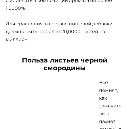
составлять в композиции аромата не более
1.0000%.
Для сравнения: в составе пищевой добавки
должно быть не более 20,0000 частей на
миллион.
Польза листьев черной
смородины
Все
помнят,
как
замечате
льно
пахнет